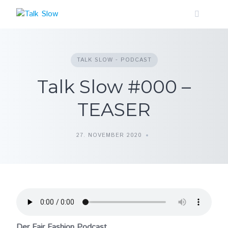
Skip
to
content
TALK SLOW - PODCAST
Talk Slow #000 –
TEASER
27. NOVEMBER 2020
Der Fair Fashion Podcast