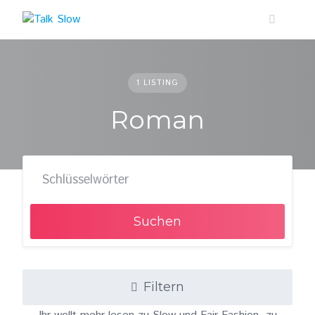
Skip
to
content
1 LISTING
Roman
Suchen
Filtern