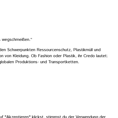
es wegschmeißen.“
 den Schwerpunkten Ressourcenschutz, Plastikmüll und
on von Kleidung. Ob Fashion oder Plastik, ihr Credo lautet:
globalen Produktions- und Transportketten.
uf "Akzeptieren" klickst, stimmst du der Verwendung der