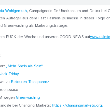
ola Wohlgemuth
, Campaignerin für Überkonsum und Detox bei G
ten Aufreger aus dem Fast Fashion-Business! In dieser Folge dr
d Greenwashing als Marketingstrategie.
erem FUCK der Woche und unseren GOOD NEWS auf
www.talksl
:
ort
„Mehr Shein als Sein“
lack Friday
ews zu
Retouren-Transparenz
reenpeace
&M wegen
Greenwashing
andale bei Changing Markets:
https://changingmarkets.org/