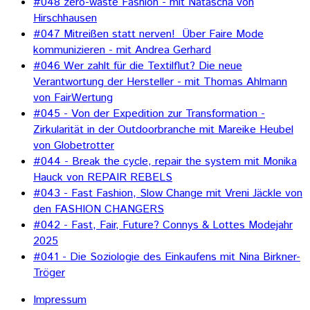
#048 zero-waste Fashion - mit Natascha von
Hirschhausen
#047 Mitreißen statt nerven! Über Faire Mode
kommunizieren - mit Andrea Gerhard
#046 Wer zahlt für die Textilflut? Die neue
Verantwortung der Hersteller - mit Thomas Ahlmann
von FairWertung
#045 - Von der Expedition zur Transformation -
Zirkularität in der Outdoorbranche mit Mareike Heubel
von Globetrotter
#044 - Break the cycle, repair the system mit Monika
Hauck von REPAIR REBELS
#043 - Fast Fashion, Slow Change mit Vreni Jäckle von
den FASHION CHANGERS
#042 - Fast, Fair, Future? Connys & Lottes Modejahr
2025
#041 - Die Soziologie des Einkaufens mit Nina Birkner-
Tröger
Impressum