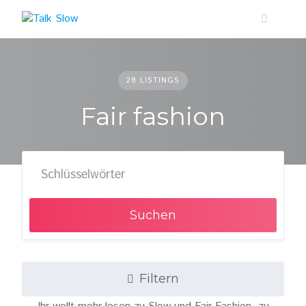
Skip
to
content
28 LISTINGS
Fair fashion
Suchen
Filtern